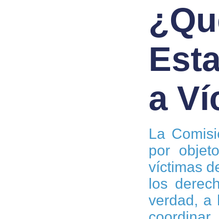
¿Qu
Esta
a Ví
La Comisió
por objet
víctimas d
los derech
verdad, a 
coordinar