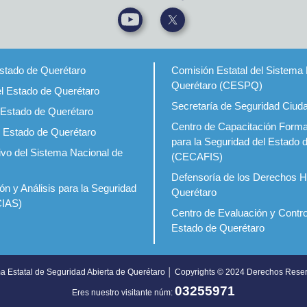
Estado de Querétaro
Comisión Estatal del Sistema 
Querétaro (CESPQ)
el Estado de Querétaro
Secretaría de Seguridad Ciud
 Estado de Querétaro
Centro de Capacitación Forma
l Estado de Querétaro
para la Seguridad del Estado 
ivo del Sistema Nacional de
(CECAFIS)
Defensoría de los Derechos 
ón y Análisis para la Seguridad
Querétaro
CIAS)
Centro de Evaluación y Contro
Estado de Querétaro
a Estatal de Seguridad Abierta de Querétaro │ Copyrights © 2024 Derechos Rese
03255971
Eres nuestro visitante núm: