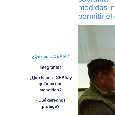
medidas ne
permitir el
¿Qué es la CEAIV?
Integrantes
¿Qué hace la CEAIV y
quiénes son
atendidos?
¿Qué derechos
protege?