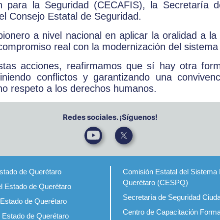
ón para la Seguridad (CECAFIS), la Secretaría d
el Consejo Estatal de Seguridad.
onero a nivel nacional en aplicar la oralidad a la 
 compromiso real con la modernización del sistema d
stas acciones, reafirmamos que sí hay otra forma
viniendo conflictos y garantizando una conviven
eno respeto a los derechos humanos.
Redes sociales. ¡Síguenos!
Estado de Querétaro
Comisión Estatal del Sistema 
Querétaro (CESPQ)
el Estado de Querétaro
Secretaría de Seguridad Ciud
 Estado de Querétaro
Centro de Capacitación Forma
l Estado de Querétaro