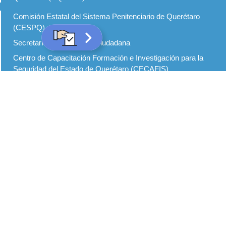
Comisión Estatal del Sistema Penitenciario de Querétaro
(CESPQ)
Secretaría de Seguridad Ciudadana
Centro de Capacitación Formación e Investigación para la
Seguridad del Estado de Querétaro (CECAFIS)
Defensoría de los Derechos Humanos de Querétaro
Centro de Evaluación y Control de Confianza del Estado de
Querétaro
Inicio
Seguridad Abierta
Modelo de Policía de Proximidad
Modelo de Justicia Cívica
Normatividad