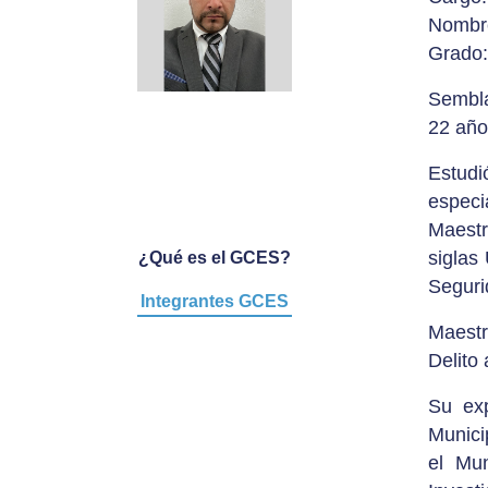
Nombre
Grado:
Sembla
22 año
Estudi
especi
Maestr
siglas
¿Qué es el GCES?
Seguri
Integrantes GCES
Maestr
Delito
Su exp
Munici
el Mun