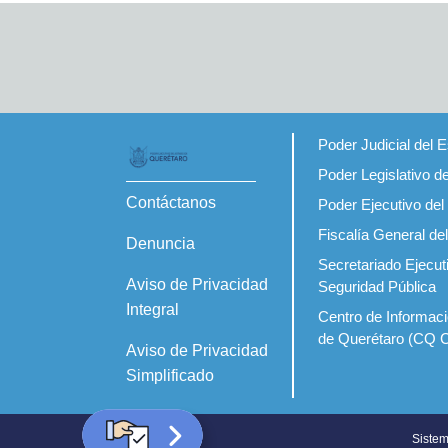
Poder Judicial del 
Poder Legislativo d
Contáctanos
Poder Ejecutivo del
Fiscalía General de
Denuncia
Secretariado Ejecut
Aviso de Privacidad
Seguridad Pública
Integral
Centro de Informaci
de Querétaro (CQ 
Aviso de Privacidad
Simplificado
Sistem