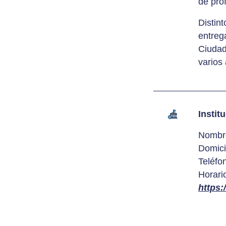
de pro
Distin
entreg
Ciudad
varios
Instit
Nombre
Domici
Teléfo
Horari
https