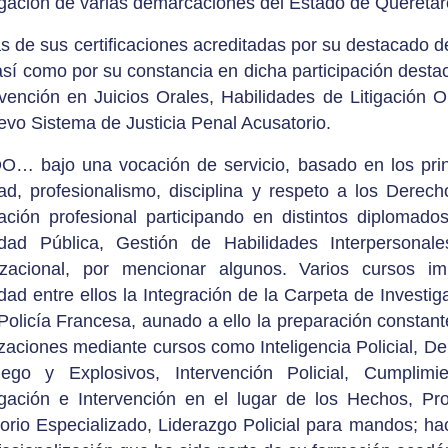
igación de varias demarcaciones del Estado de Querétar
s de sus certificaciones acreditadas por su destacado de
 así como por su constancia en dicha participación des
rvención en Juicios Orales, Habilidades de Litigación O
evo Sistema de Justicia Penal Acusatorio.
… bajo una vocación de servicio, basado en los princi
dad, profesionalismo, disciplina y respeto a los Der
ación profesional participando en distintos diplomad
idad Pública, Gestión de Habilidades Interpersona
izacional, por mencionar algunos. Varios cursos i
dad entre ellos la Integración de la Carpeta de Invest
 Policía Francesa, aunado a ello la preparación constant
izaciones mediante cursos como Inteligencia Policial,
ego y Explosivos, Intervención Policial, Cumplimi
igación e Intervención en el lugar de los Hechos, P
orio Especializado, Liderazgo Policial para mandos; ha