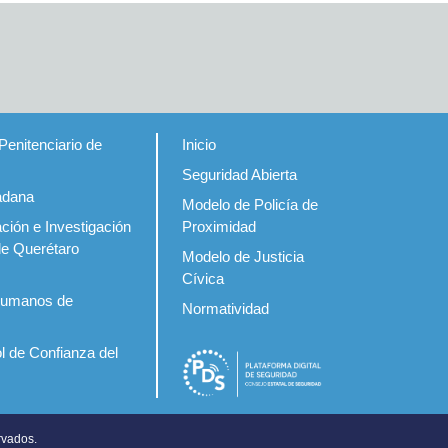
Penitenciario de
Inicio
Seguridad Abierta
adana
Modelo de Policía de
ción e Investigación
Proximidad
de Querétaro
Modelo de Justicia
Cívica
Humanos de
Normatividad
l de Confianza del
rvados.