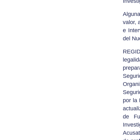
Invest
Alguna
valor,
e Inte
del Nu
REGIDO
legali
prepar
Segur
Organ
Seguri
por la
actual
de Fu
Invest
Acusat