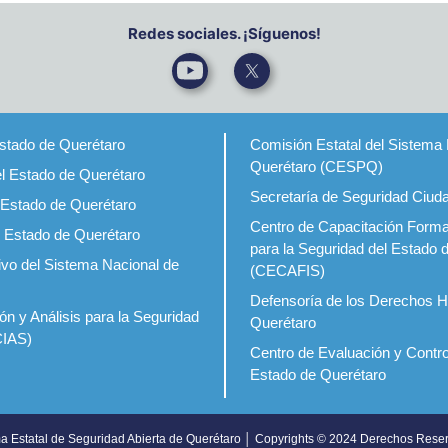
Redes sociales. ¡Síguenos!
Estado de Querétaro
Comisión Estatal del Sistema 
Querétaro (CESPQ)
el Estado de Querétaro
Secretaría de Seguridad Ciud
 Estado de Querétaro
Centro de Capacitación Forma
l Estado de Querétaro
para la Seguridad del Estado 
ivo del Sistema Nacional de
(CECAFIS)
Defensoría de los Derechos 
ón y Análisis para la Seguridad
Querétaro
CIAS)
Centro de Evaluación y Contro
Estado de Querétaro
a Estatal de Seguridad Abierta de Querétaro │ Copyrights © 2024 Derechos Rese