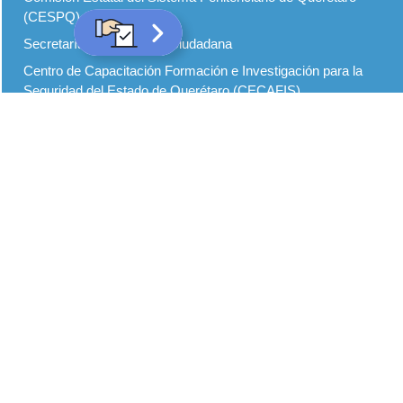
(CESPQ)
Secretaría de Seguridad Ciudadana
Centro de Capacitación Formación e Investigación para la
Seguridad del Estado de Querétaro (CECAFIS)
Defensoría de los Derechos Humanos de Querétaro
Centro de Evaluación y Control de Confianza del Estado de
Querétaro
Inicio
Seguridad Abierta
Modelo de Policía de Proximidad
Modelo de Justicia Cívica
Normatividad