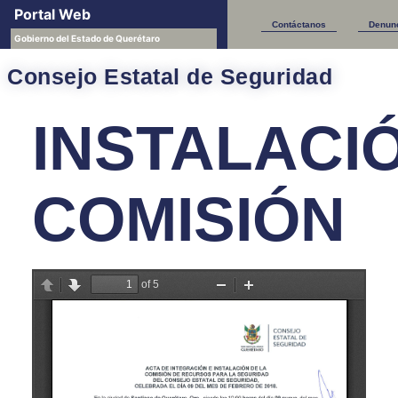
Portal Web
Sesiones CESQ
Contáctanos
Denun
Gobierno del Estado de Querétaro
Consejo Estatal de Seguridad
INSTALACI
COMISIÓN