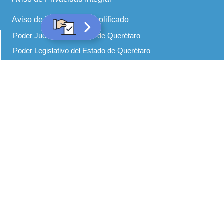
Aviso de Privacidad Simplificado
Poder Judicial del Estado de Querétaro
Poder Legislativo del Estado de Querétaro
Poder Ejecutivo del Estado de Querétaro
Fiscalía General del Estado de Querétaro
Secretariado Ejecutivo del Sistema Nacional de Seguridad
Pública
Centro de Información y Análisis para la Seguridad de
Querétaro (CQ CIAS)
Comisión Estatal del Sistema Penitenciario de Querétaro
(CESPQ)
Secretaría de Seguridad Ciudadana
Centro de Capacitación Formación e Investigación para la
Seguridad del Estado de Querétaro (CECAFIS)
Defensoría de los Derechos Humanos de Querétaro