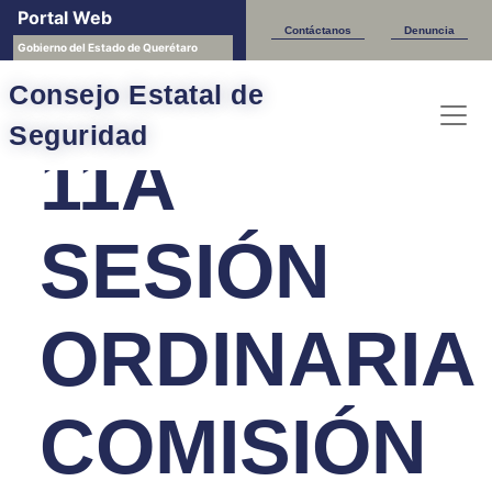
Portal Web
Sesiones CESQ
Contáctanos
Denuncia
Gobierno del Estado de Querétaro
Consejo Estatal de
Seguridad
11A
SESIÓN
ORDINARIA
COMISIÓN