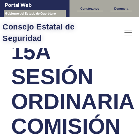
Portal Web
Sesiones CESQ
Contáctanos
Denuncia
Gobierno del Estado de Querétaro
Consejo Estatal de
Seguridad
15A
SESIÓN
ORDINARIA
COMISIÓN