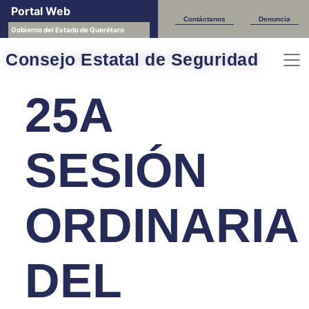
Portal Web
Sesiones CESQ
Contáctanos
Denuncia
Gobierno del Estado de Querétaro
Consejo Estatal de Seguridad
25A
SESIÓN
ORDINARIA
DEL